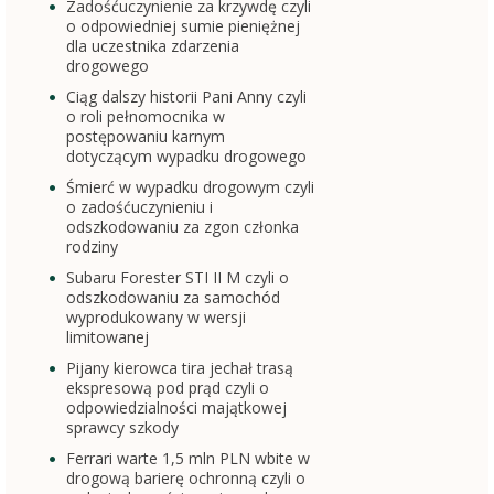
Zadośćuczynienie za krzywdę czyli
o odpowiedniej sumie pieniężnej
dla uczestnika zdarzenia
drogowego
Ciąg dalszy historii Pani Anny czyli
o roli pełnomocnika w
postępowaniu karnym
dotyczącym wypadku drogowego
Śmierć w wypadku drogowym czyli
o zadośćuczynieniu i
odszkodowaniu za zgon członka
rodziny
Subaru Forester STI II M czyli o
odszkodowaniu za samochód
wyprodukowany w wersji
limitowanej
Pijany kierowca tira jechał trasą
ekspresową pod prąd czyli o
odpowiedzialności majątkowej
sprawcy szkody
Ferrari warte 1,5 mln PLN wbite w
drogową barierę ochronną czyli o