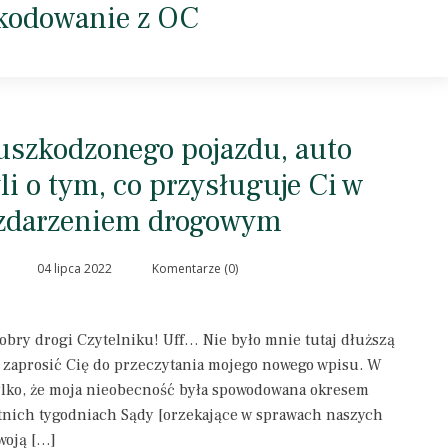
kodowanie z OC
uszkodzonego pojazdu, auto
li o tym, co przysługuje Ci w
 zdarzeniem drogowym
04 lipca 2022
Komentarze (0)
obry drogi Czytelniku! Uff… Nie było mnie tutaj dłuższą
gę zaprosić Cię do przeczytania mojego nowego wpisu. W
lko, że moja nieobecność była spowodowana okresem
nich tygodniach Sądy [orzekające w sprawach naszych
woją […]