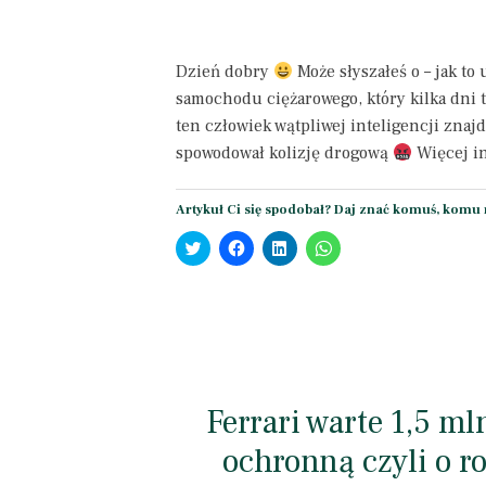
Dzień dobry
Może słyszałeś o – jak to
samochodu ciężarowego, który kilka dni 
ten człowiek wątpliwej inteligencji znajd
spowodował kolizję drogową
Więcej in
Artykuł Ci się spodobał? Daj znać komuś, komu 
Click
Click
Click
Click
to
to
to
to
share
share
share
share
on
on
on
on
Twitter
Facebook
LinkedIn
WhatsApp
(Opens
(Opens
(Opens
(Opens
in
in
in
in
new
new
new
new
window)
window)
window)
window)
Ferrari warte 1,5 m
ochronną czyli o r