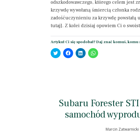
odszkodowawczego, którego celem jest z
krzywdę wywołaną śmiercią członka rodzi
zadośćuczynieniu za krzywdę powstałą u
tutaj]. Z kolei dzisiaj opowiem Ci o swoi
Artykuł Ci się spodobał? Daj znać komuś, komu 
Click
Click
Click
Click
to
to
to
to
share
share
share
share
on
on
on
on
Twitter
Facebook
LinkedIn
WhatsApp
(Opens
(Opens
(Opens
(Opens
in
in
in
in
new
new
new
new
window)
window)
window)
window)
Subaru Forester STI
samochód wyprodu
Marcin Zatwarnicki