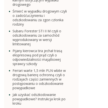
karnym dotyczącym wypadku
drogowego
Śmierć w wypadku drogowym czyli
o zadośćuczynieniu i
odszkodowaniu za zgon członka
rodziny
Subaru Forester STI II M czyli o
odszkodowaniu za samochód
wyprodukowany w wersji
limitowanej
Pijany kierowca tira jechał trasą
ekspresową pod prąd czyli o
odpowiedzialności majątkowej
sprawcy szkody
Ferrari warte 1,5 mln PLN wbite w
drogową barierę ochronną czyli o
rodzajach części zamiennych w
postępowaniu o odszkodowanie
powypadkowe
Jak uzyskać odszkodowanie
powypadkowe? Instrukcja krok po
kroku