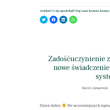
Artykuł Ci się spodobał? Daj znać komuś, komu 
Click
Click
Click
Click
to
to
to
to
share
share
share
share
on
on
on
on
Twitter
Facebook
LinkedIn
WhatsApp
(Opens
(Opens
(Opens
(Opens
in
in
in
in
new
new
new
new
window)
window)
window)
window)
Zadośćuczynienie za
nowe świadczenie
sys
Marcin Zatwarnicki
Dzień dobry
We wcześniejszych wpisa