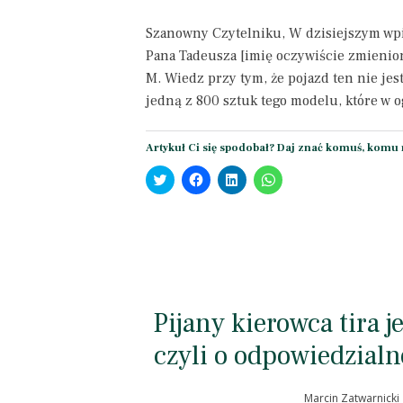
Szanowny Czytelniku, W dzisiejszym wpis
Pana Tadeusza [imię oczywiście zmienion
M. Wiedz przy tym, że pojazd ten nie je
jedną z 800 sztuk tego modelu, które w
Artykuł Ci się spodobał? Daj znać komuś, komu 
Click
Click
Click
Click
to
to
to
to
share
share
share
share
on
on
on
on
Twitter
Facebook
LinkedIn
WhatsApp
(Opens
(Opens
(Opens
(Opens
in
in
in
in
new
new
new
new
window)
window)
window)
window)
Pijany kierowca tira 
czyli o odpowiedzial
Marcin Zatwarnicki