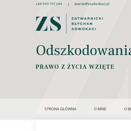
+48 600 707 244
marcin@zsadwokaci.pl
|
Odszkodowania
PRAWO Z ŻYCIA WZIĘTE
STRONA GŁÓWNA
O MNIE
O B