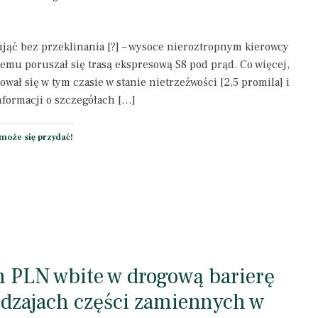
 ująć bez przeklinania [?] – wysoce nieroztropnym kierowcy
temu poruszał się trasą ekspresową S8 pod prąd. Co więcej,
ował się w tym czasie w stanie nietrzeźwości [2,5 promila] i
formacji o szczegółach […]
może się przydać!
ln PLN wbite w drogową barierę
odzajach części zamiennych w