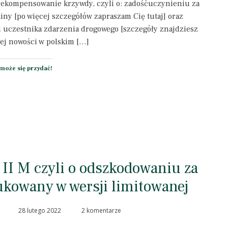
rekompensowanie krzywdy, czyli o: zadośćuczynieniu za
ny [po więcej szczegółów zapraszam Cię tutaj] oraz
 uczestnika zdarzenia drogowego [szczegóły znajdziesz
stej nowości w polskim […]
może się przydać!
 II M czyli o odszkodowaniu za
kowany w wersji limitowanej
28 lutego 2022
2 komentarze