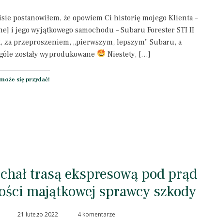
ie postanowiłem, że opowiem Ci historię mojego Klienta –
e] i jego wyjątkowego samochodu – Subaru Forester STI II
st, za przeproszeniem, „pierwszym, lepszym” Subaru, a
 ogóle zostały wyprodukowane
Niestety, […]
może się przydać!
jechał trasą ekspresową pod prąd
ności majątkowej sprawcy szkody
21 lutego 2022
4 komentarze