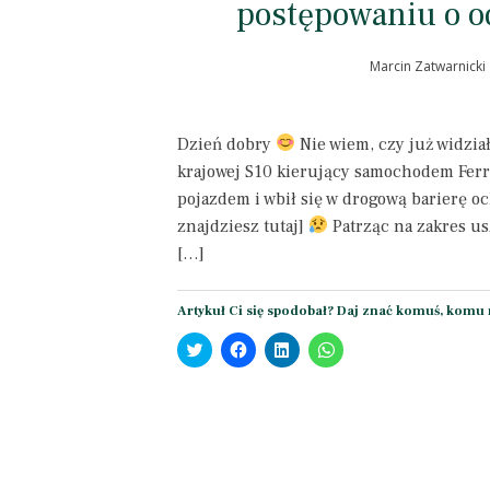
postępowaniu o 
Marcin Zatwarnicki
Dzień dobry
Nie wiem, czy już widział
krajowej S10 kierujący samochodem Ferr
pojazdem i wbił się w drogową barierę o
znajdziesz tutaj]
Patrząc na zakres us
[…]
Artykuł Ci się spodobał? Daj znać komuś, komu 
Click
Click
Click
Click
to
to
to
to
share
share
share
share
on
on
on
on
Twitter
Facebook
LinkedIn
WhatsApp
(Opens
(Opens
(Opens
(Opens
in
in
in
in
new
new
new
new
window)
window)
window)
window)